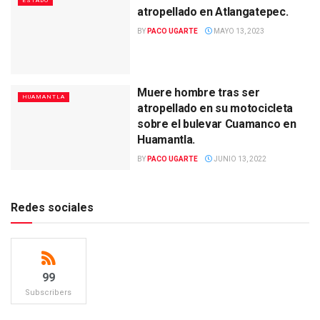
ESTADO
atropellado en Atlangatepec.
BY
PACO UGARTE
MAYO 13, 2023
Muere hombre tras ser
HUAMANTLA
atropellado en su motocicleta
sobre el bulevar Cuamanco en
Huamantla.
BY
PACO UGARTE
JUNIO 13, 2022
Redes sociales
99
Subscribers