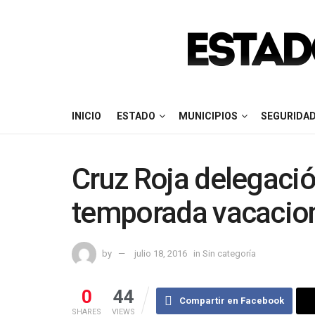
INICIO
ESTADO
MUNICIPIOS
SEGURIDA
Cruz Roja delegació
temporada vacacion
by
julio 18, 2016
in
Sin categoría
0
44
Compartir en Facebook
SHARES
VIEWS