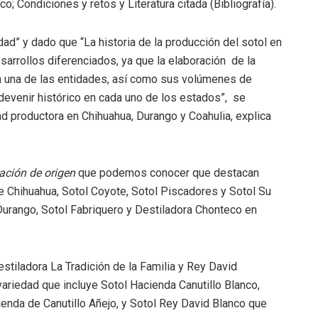
ico; Condiciones y retos y Literatura citada (Bibliografía).
dad” y dado que “La historia de la producción del sotol en
arrollos diferenciados, ya que la elaboración de la
da una de las entidades, así como sus volúmenes de
devenir histórico en cada uno de los estados”, se
ad productora en Chihuahua, Durango y Coahulia, explica
ación de origen
que podemos conocer que destacan
e Chihuahua, Sotol Coyote, Sotol Piscadores y Sotol Su
Durango, Sotol Fabriquero y Destiladora Chonteco en
stiladora La Tradición de la Familia y Rey David
 variedad que incluye Sotol Hacienda Canutillo Blanco,
enda de Canutillo Añejo, y Sotol Rey David Blanco que