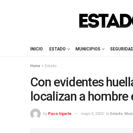
INICIO
ESTADO
MUNICIPIOS
SEGURIDA
Home
Estado
Con evidentes huell
localizan a hombre 
by
Paco Ugarte
mayo 3, 2023
in
Estado
,
Muni