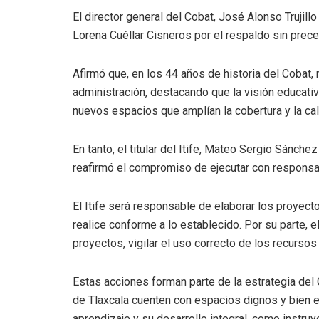
El director general del Cobat, José Alonso Truji
Lorena Cuéllar Cisneros por el respaldo sin prec
Afirmó que, en los 44 años de historia del Cobat,
administración, destacando que la visión educativ
nuevos espacios que amplían la cobertura y la ca
En tanto, el titular del Itife, Mateo Sergio Sánche
reafirmó el compromiso de ejecutar con responsab
El Itife será responsable de elaborar los proyect
realice conforme a lo establecido. Por su parte, el
proyectos, vigilar el uso correcto de los recurso
Estas acciones forman parte de la estrategia del
de Tlaxcala cuenten con espacios dignos y bien e
aprendizaje y su desarrollo integral, como instru