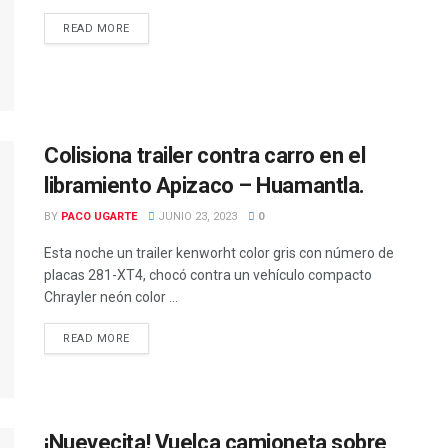
READ MORE
DETAILS
Colisiona trailer contra carro en el
libramiento Apizaco – Huamantla.
BY
PACO UGARTE
JUNIO 23, 2023
0
Esta noche un trailer kenworht color gris con número de
placas 281-XT4, chocó contra un vehículo compacto
Chrayler neón color ...
READ MORE
DETAILS
¡Nuevecita! Vuelca camioneta sobre