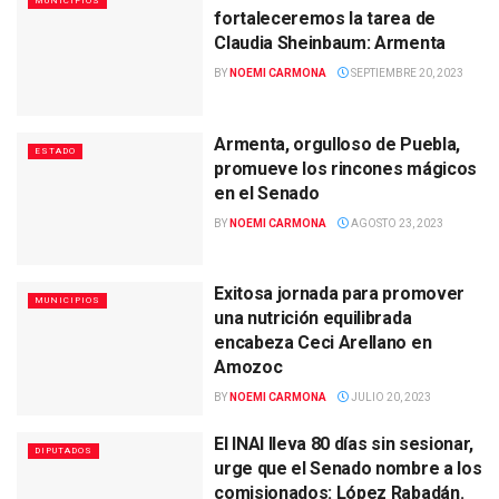
MUNICIPIOS
fortaleceremos la tarea de
Claudia Sheinbaum: Armenta
BY
NOEMI CARMONA
SEPTIEMBRE 20, 2023
Armenta, orgulloso de Puebla,
ESTADO
promueve los rincones mágicos
en el Senado
BY
NOEMI CARMONA
AGOSTO 23, 2023
Exitosa jornada para promover
MUNICIPIOS
una nutrición equilibrada
encabeza Ceci Arellano en
Amozoc
BY
NOEMI CARMONA
JULIO 20, 2023
El INAI lleva 80 días sin sesionar,
DIPUTADOS
urge que el Senado nombre a los
comisionados: López Rabadán.