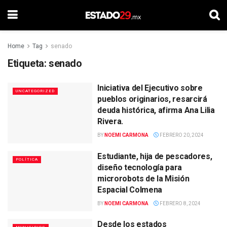
Home
Tag
senado
Etiqueta:
senado
Iniciativa del Ejecutivo sobre
UNCATEGORIZED
pueblos originarios, resarcirá
deuda histórica, afirma Ana Lilia
Rivera.
BY
NOEMI CARMONA
FEBRERO 20, 2024
Estudiante, hija de pescadores,
POLÍTICA
diseño tecnología para
microrobots de la Misión
Espacial Colmena
BY
NOEMI CARMONA
FEBRERO 8, 2024
Desde los estados