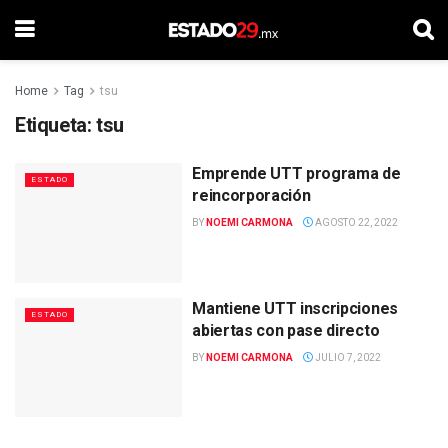
Home
Tag
tsu
Etiqueta:
tsu
Emprende UTT programa de
ESTADO
reincorporación
BY
NOEMI CARMONA
AGOSTO 22, 2022
Mantiene UTT inscripciones
ESTADO
abiertas con pase directo
BY
NOEMI CARMONA
JULIO 7, 2022